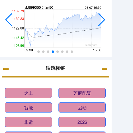
话题标签
之上
芝麻配资
智能
启动
非遗
2026