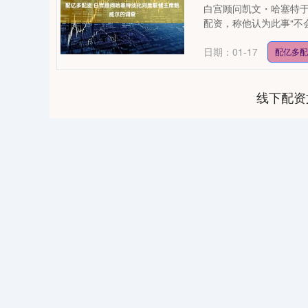
白宫顾问凯文・哈塞特
配资，称他认为此事“不会
日期：01-17
配亿多
线下配资
04
深证成指
14311.01
39.68
1.02%
200.89