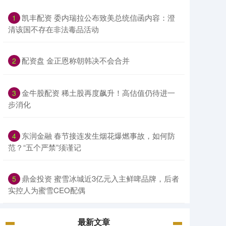
凯丰配资 委内瑞拉公布致美总统信函内容：澄
1
清该国不存在非法毒品活动
配资盘 金正恩称朝韩决不会合并
2
金牛股配资 稀土股再度飙升！高估值仍待进一
3
步消化
东润金融 春节接连发生烟花爆燃事故，如何防
4
范？“五个严禁”须谨记
鼎金投资 蜜雪冰城近3亿元入主鲜啤品牌，后者
5
实控人为蜜雪CEO配偶
最新文章