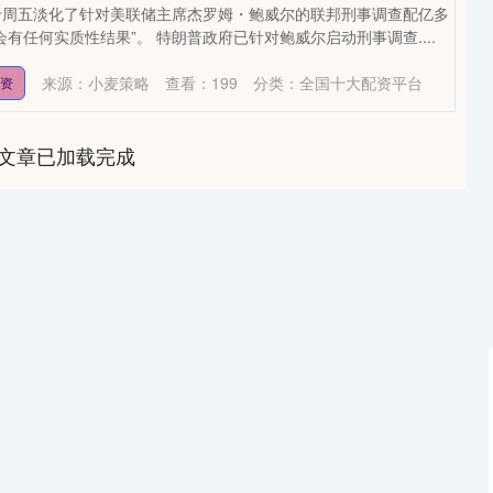
于周五淡化了针对美联储主席杰罗姆・鲍威尔的联邦刑事调查配亿多
有任何实质性结果”。 特朗普政府已针对鲍威尔启动刑事调查....
来源：小麦策略
查看：
199
分类：
全国十大配资平台
配资
文章已加载完成
沪深300
4694.44
1.42%
43.13
0.93%