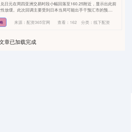
元兑日元在周四亚洲交易时段小幅回落至160.25附近，显示出此前
性放缓。此次回调主要受到日本当局可能出手干预汇市的预....
来源：配资365官网
查看：
162
分类：
线下配资
略
文章已加载完成
沪深300
4694.44
1.42%
43.13
0.93%