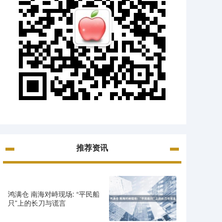
推荐资讯
鸿满仓 南海对峙现场: “平民船
只”上的长刀与谎言