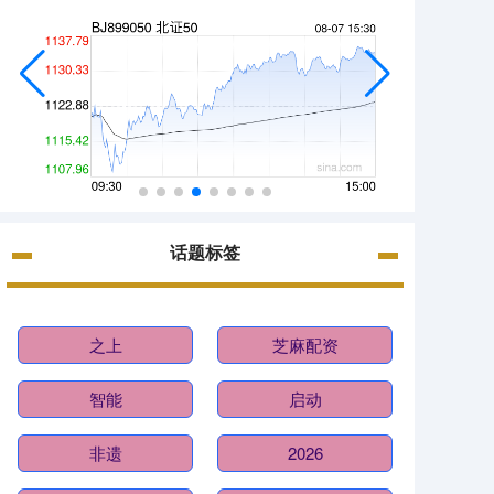
话题标签
之上
芝麻配资
智能
启动
非遗
2026