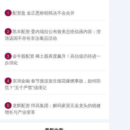
配资盘 金正恩称朝韩决不会合并
1
凯丰配资 委内瑞拉公布致美总统信函内容：澄
2
清该国不存在非法毒品活动
金牛股配资 稀土股再度飙升！高估值仍待进一
3
步消化
东润金融 春节接连发生烟花爆燃事故，如何防
4
范？“五个严禁”须谨记
龙辉配资 悍高集团：解码家居五金龙头的稳健
5
增长与产业变革