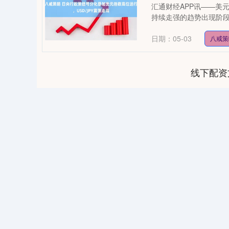
汇通财经APP讯——美
持续走强的趋势出现阶段
日期：05-03
八戒策
线下配资
04
深证成指
14311.01
39.68
1.02%
200.89