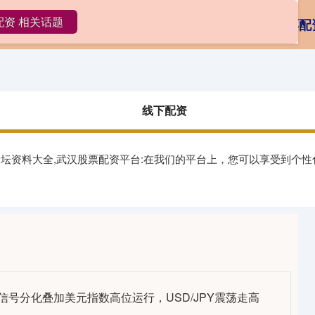
配资 相关话题
配资
配资查询网站
全国十大配资平台
股票配
线下配资
论坛资料大全,武汉股票配资平台:在我们的平台上，您可以享受到个
信号分化叠加美元指数高位运行，USD/JPY震荡走高